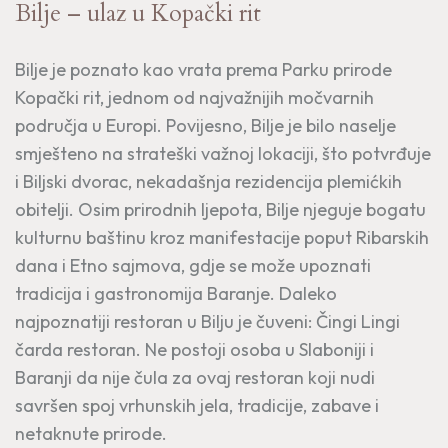
Bilje – ulaz u Kopački rit
Bilje je poznato kao vrata prema Parku prirode
Kopački rit, jednom od najvažnijih močvarnih
područja u Europi. Povijesno, Bilje je bilo naselje
smješteno na strateški važnoj lokaciji, što potvrđuje
i Biljski dvorac, nekadašnja rezidencija plemićkih
obitelji. Osim prirodnih ljepota, Bilje njeguje bogatu
kulturnu baštinu kroz manifestacije poput Ribarskih
dana i Etno sajmova, gdje se može upoznati
tradicija i gastronomija Baranje. Daleko
najpoznatiji restoran u Bilju je čuveni: Čingi Lingi
čarda restoran. Ne postoji osoba u Slaboniji i
Baranji da nije čula za ovaj restoran koji nudi
savršen spoj vrhunskih jela, tradicije, zabave i
netaknute prirode.